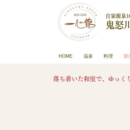
自家源泉1
鬼怒
HOME
温泉
料理
部
落ち着いた和室で、ゆっく
和室
スタッフ手作りの寝装や小物に包