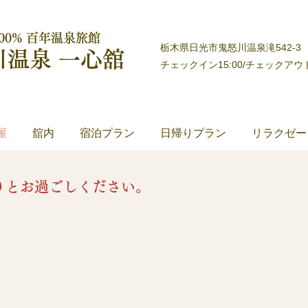
00% 百年温泉旅館
栃木県日光市鬼怒川温泉滝542-3
川温泉 一心舘
​チェックイン15:00/チェックアウト
屋
舘内
宿泊プラン
日帰りプラン
リラクゼー
りとお過ごしください。
まれて、ほっと安らぎの時をお過ごしいただける居心地のいい